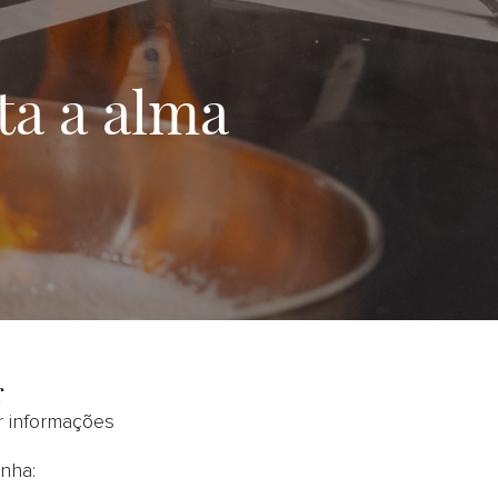
a a alma
r
 informações
nha: