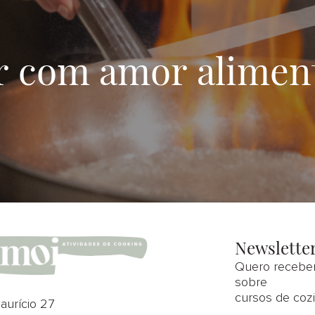
r com amor aliment
Newslette
Quero receber
sobre
cursos de cozi
aurício 27