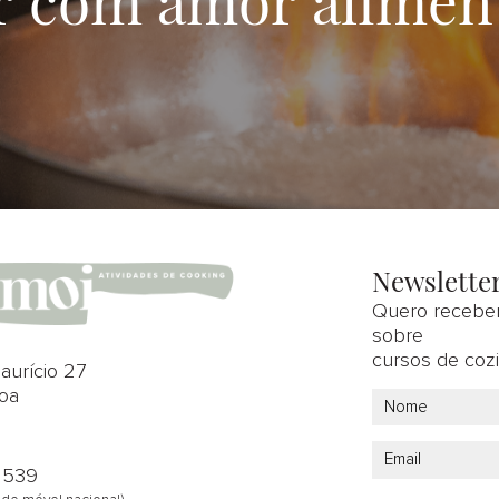
Newslette
Quero receber
sobre
cursos de cozi
aurício 27
oa
 539