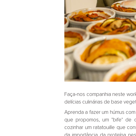
Faça-nos companhia neste wor
delícias culinárias de base veget
Aprenda a fazer um húmus com
que propomos, um "bife" de c
cozinhar um ratatouille que c
da importância da proteína n